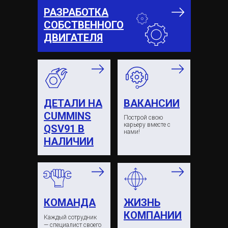
РАЗРАБОТКА
СОБСТВЕННОГО
ДВИГАТЕЛЯ
ДЕТАЛИ НА
ВАКАНСИИ
CUMMINS
Построй свою
карьеру вместе с
QSV91 В
нами!
НАЛИЧИИ
КОМАНДА
ЖИЗНЬ
КОМПАНИИ
Каждый сотрудник
— специалист своего