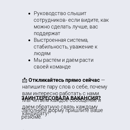
Руководство слышит
сотрудников- если видите, как
можно сделать лучше, вас
поддержат
Выстроенная система,
стабильность, уважение к
людям
Мы растём и даём расти
своей команде
📩
Откликайтесь прямо сейчас
—
напишите пару слов о себе, почему
вам интересно работать с нами.
ЗАИНТЕРЕСОВАЛА ВАКАНСИЯ?
Мы читаем каждое сообщение и
даём обратную связь каждому
Заполните форму пришлите Ваше
кандидату!
резюме.