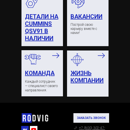
ДЕТАЛИ НА
ВАКАНСИИ
CUMMINS
Построй свою
карьеру вместе с
QSV91 В
нами!
НАЛИЧИИ
КОМАНДА
ЖИЗНЬ
КОМПАНИИ
Каждый сотрудник
— специалист своего
направления.
ЗАКАЗАТЬ ЗВОНОК
+7 (800) 302-47-