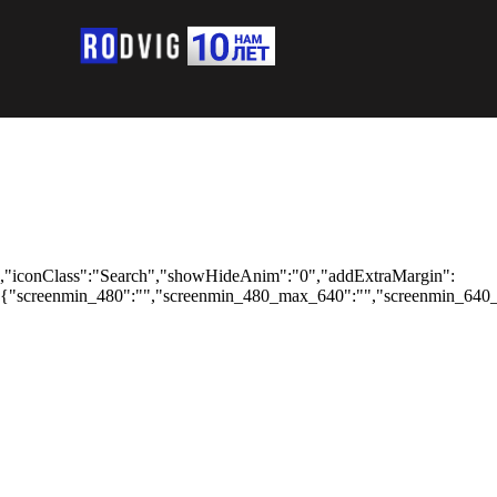
,"iconClass":"Search","showHideAnim":"0","addExtraMargin":
{"screenmin_480":"","screenmin_480_max_640":"","screenmin_640_