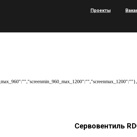
Проекты
Вака
max_960":"","screenmin_960_max_1200":"","screenmax_1200":""},"
Сервовентиль RD