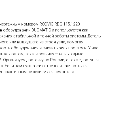
 чертежным номером RODVIG RDG 115.1220
 в оборудовании DUOMATIC и используется как
ржания стабильной и точной работы системы. Деталь
ного или вышедшего из строя узла, помогая
ость оборудования и снизить риск простоев. У нас
ь как оптом, так и в розницу — на выгодных
й. Организуем доставку по России, а также доступен
а. Если вам нужна качественная запчасть для
ет практичным решением для ремонта и