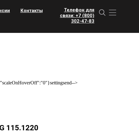
Телефон для
нсии
Контакты
связи: +7 (800)
302-47-83
scaleOnHoverOff":"0"}settingsend-->
G 115.1220