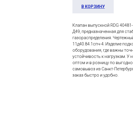
В КОРЗИНУ
Клапан выпускной RDG 40481-
Д49, предназначенная для ста
газораспределения. Чертежный
11д40.84.1спч-4. Изделие под
оборудования, где важны точ
устойчивость к нагрузкам. У 
оптом и в розницу по выгодно
самовывоз из Санкт-Петербур
заказ быстро и удобно.