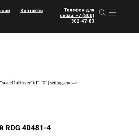
Телефон для
нсии
Контакты
связи: +7 (800)
302-47-83
scaleOnHoverOff":"0"}settingsend-->
й RDG 40481-4