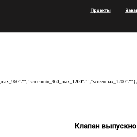
Проекты
Вака
max_960":"","screenmin_960_max_1200":"","screenmax_1200":""},"
Клапан выпускно