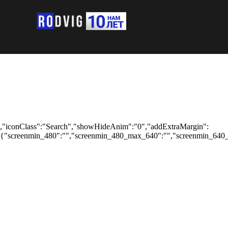
,"iconClass":"Search","showHideAnim":"0","addExtraMargin":
{"screenmin_480":"","screenmin_480_max_640":"","screenmin_640_