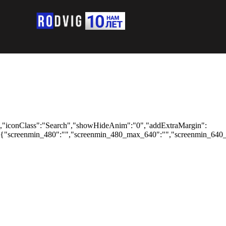
,"iconClass":"Search","showHideAnim":"0","addExtraMargin":
{"screenmin_480":"","screenmin_480_max_640":"","screenmin_640_