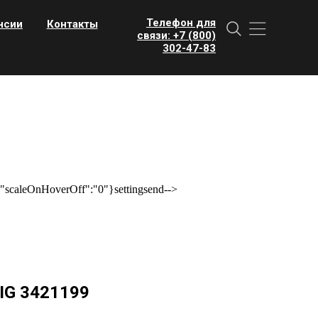
Телефон для
нсии
Контакты
связи: +7 (800)
302-47-83
scaleOnHoverOff":"0"}settingsend-->
IG 3421199