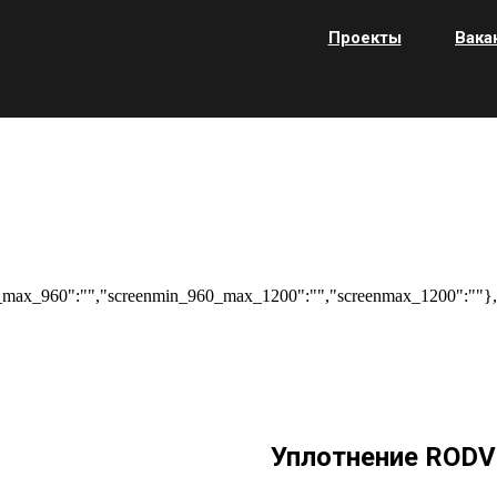
Проекты
Вака
max_960":"","screenmin_960_max_1200":"","screenmax_1200":""},"
Уплотнение RODV