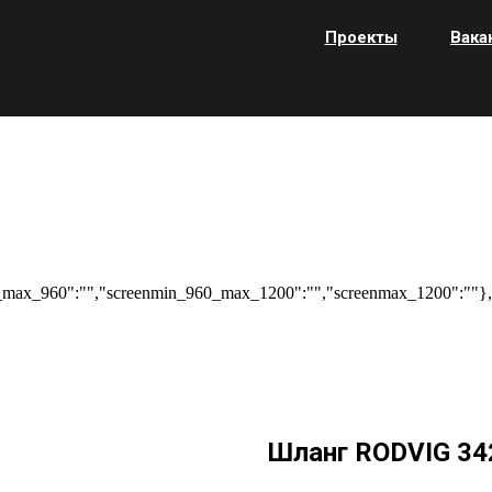
Проекты
Вака
max_960":"","screenmin_960_max_1200":"","screenmax_1200":""},"
Шланг RODVIG 34