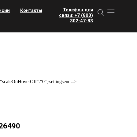
Телефон для
нсии
Контакты
связи: +7 (800)
302-47-83
scaleOnHoverOff":"0"}settingsend-->
26490