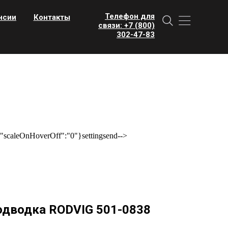
Телефон для
нсии
Контакты
связи: +7 (800)
302-47-83
scaleOnHoverOff":"0"}settingsend-->
подводка RODVIG 501-0838