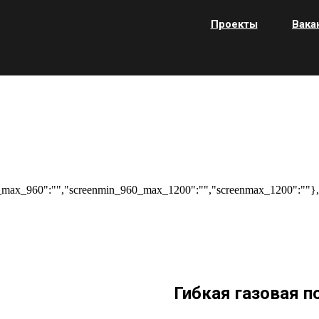
Проекты
Вака
max_960":"","screenmin_960_max_1200":"","screenmax_1200":""},"
Гибкая газовая 