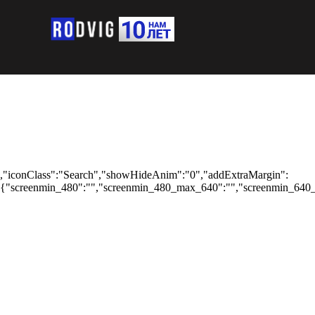
,"iconClass":"Search","showHideAnim":"0","addExtraMargin":
{"screenmin_480":"","screenmin_480_max_640":"","screenmin_640_