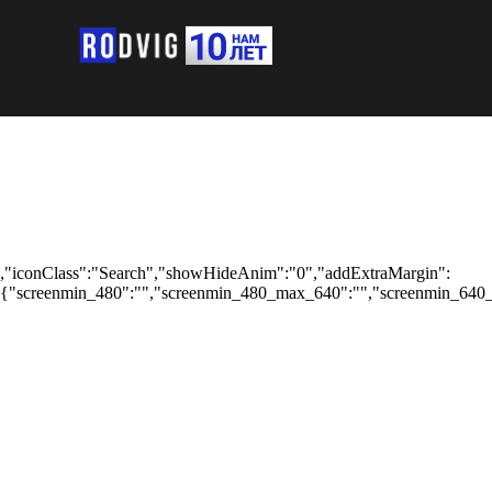
,"iconClass":"Search","showHideAnim":"0","addExtraMargin":
{"screenmin_480":"","screenmin_480_max_640":"","screenmin_640_