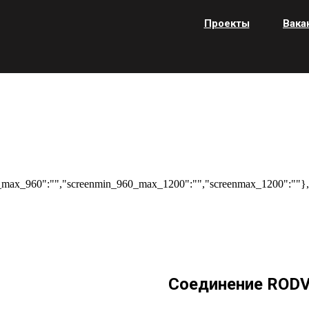
Проекты
Вака
max_960":"","screenmin_960_max_1200":"","screenmax_1200":""},"
Соединение RODV