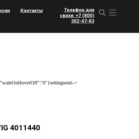
Телефон для
нсии
Контакты
связи: +7 (800)
302-47-83
scaleOnHoverOff":"0"}settingsend-->
IG 4011440