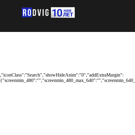
,"iconClass":"Search","showHideAnim":"0","addExtraMargin":
{"screenmin_480":"","screenmin_480_max_640":"","screenmin_640_