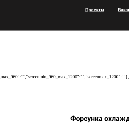
Проекты
Вака
max_960":"","screenmin_960_max_1200":"","screenmax_1200":""},"
Форсунка охлажд