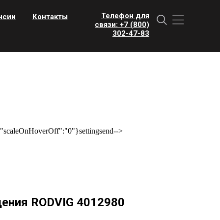
Телефон для
нсии
Контакты
связи: +7 (800)
302-47-83
scaleOnHoverOff":"0"}settingsend-->
ения RODVIG 4012980