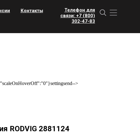
Телефон для
нсии
Контакты
связи: +7 (800)
302-47-83
scaleOnHoverOff":"0"}settingsend-->
ия RODVIG 2881124