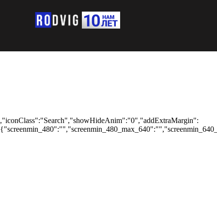
,"iconClass":"Search","showHideAnim":"0","addExtraMargin":
{"screenmin_480":"","screenmin_480_max_640":"","screenmin_640_