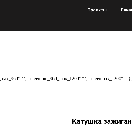
Проекты
Вака
max_960":"","screenmin_960_max_1200":"","screenmax_1200":""},"
Катушка зажиган