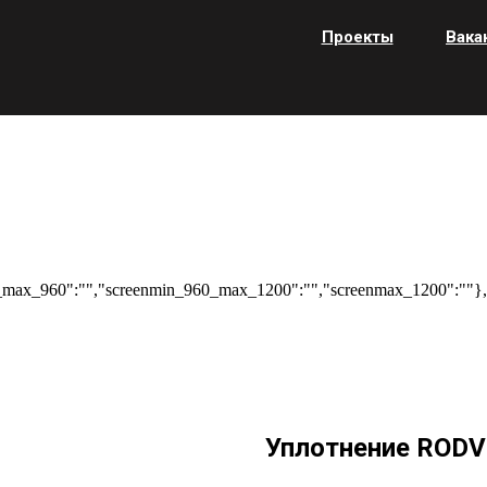
Проекты
Вака
max_960":"","screenmin_960_max_1200":"","screenmax_1200":""},"
Уплотнение RODV