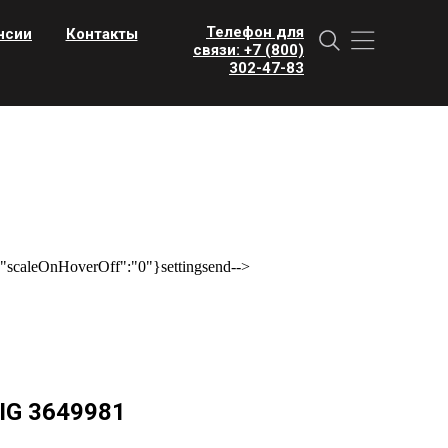
Телефон для
нсии
Контакты
связи: +7 (800)
302-47-83
scaleOnHoverOff":"0"}settingsend-->
IG 3649981