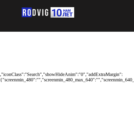
,"iconClass":"Search","showHideAnim":"0","addExtraMargin":
{"screenmin_480":"","screenmin_480_max_640":"","screenmin_640_