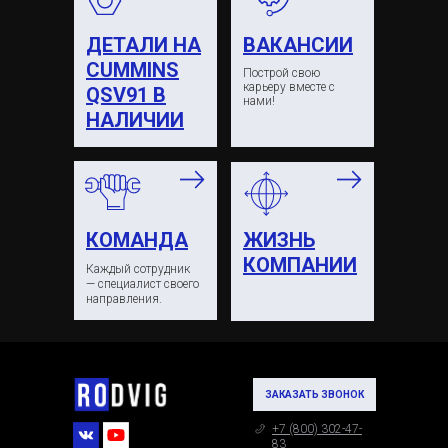
ДЕТАЛИ НА
ВАКАНСИИ
CUMMINS
Построй свою
карьеру вместе с
QSV91 В
нами!
НАЛИЧИИ
КОМАНДА
ЖИЗНЬ
КОМПАНИИ
Каждый сотрудник
— специалист своего
направления.
ЗАКАЗАТЬ ЗВОНОК
+7 (800) 302-47-
83